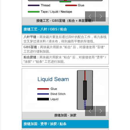
接缝工艺 - GBS盲缝（粘合 + 单面盲缝）
接缝工
接缝工艺 - 八针 / GBS / 粘合
八针平缝：
两块裁片重迭后通过四针的配合工作，将六条线
交叉穿过潜水料 / 潜水布，得到扁而平整的车缝线。
GBS盲缝：
两块裁片用胶水 "粘合" 后，对接缝使用 "盲缝"
工艺进行缝制加固。
粘合胶缝：
两块裁片用胶水 "粘合" 后，对接缝使用 "烫带" /
"涂胶" / "贴条" 工艺进行加固。
接缝加固 - 涂胶
接缝加固 - 烫带 / 涂胶 / 贴条