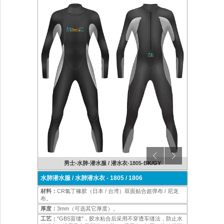
K/NY
男士-水肺-潜水服 / 潜水衣-1805-BK/GY
女士
水肺潜水服 / 水肺潜水衣 - 1805 / 1806
材料：
CR氯丁橡胶（日本 / 台湾）双面贴合超弹布 / 尼龙
布。
厚度：
3mm（可选其它厚度）。
工艺：
"GBS盲缝"，胶水粘合后采用不穿透车缝法，防止水