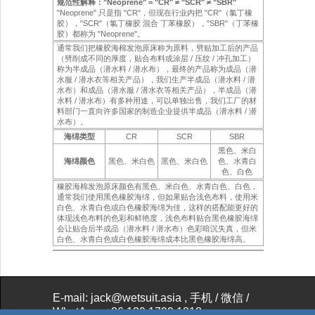
规范性解释："Neoprene" = "CR" ≠ "SCR" ≠ "SBR"
"Neoprene" 只是指 "CR"，但现在行业内把 "CR"（氯丁橡
胶），"SCR"（氯丁橡胶 混合 丁苯橡胶），"SBR"（丁苯橡
胶）都称为 "Neoprene"。
通常我们把橡胶海棉发泡原床称为原料，劈贴加工后的产品
（劈削成不同的厚度，贴合布料或涂层 / 压纹 / 冲孔加工）
称为半成品（潜水料 / 潜水布），最终的产品称为成品（潜
水服 / 潜水衣等相关产品），我们生产半成品（潜水料 / 潜
水布）和成品（潜水服 / 潜水衣等相关产品），半成品（潜
水料 / 潜水布）有多种用途，可以单独出售，我们工厂的材
料部门一直向许多国家的制造企业提供半成品（潜水料 / 潜
水布）。
海绵类型
CR
SCR
SBR
黑色、米白
海绵颜色
黑色、米白色
黑色、米白色
色、水青白
色、白色
橡胶海棉发泡原床颜色有黑色、米白色、水青白色、白色，
通常我们使用黑色橡胶海绵，但如果贴合浅色布料，使用米
白色、水青白色或白色橡胶海绵为佳，这样的搭配能更好的
体现浅色布料的色彩和鲜艳度，浅色布料贴合黑色橡胶海绵
会让贴合后半成品（潜水料 / 潜水布）色彩暗沉失真，但米
白色、水青白色或白色橡胶海绵成本比黑色橡胶海绵高。
E-mail: jack@wetsuit.asia
, 手机 / 微信 /
WhatApp: +86 139 1799 1818