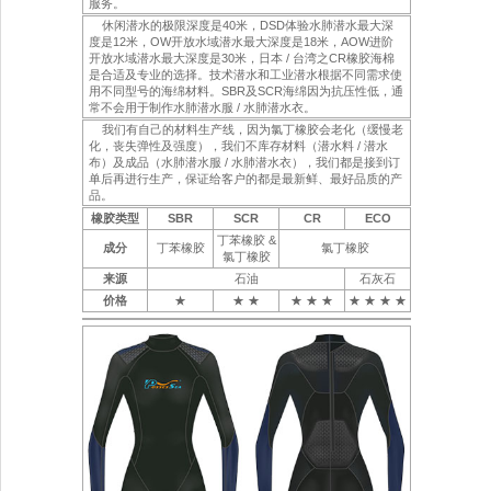
服务。
休闲潜水的极限深度是40米，DSD体验水肺潜水最大深
度是12米，OW开放水域潜水最大深度是18米，AOW进阶
开放水域潜水最大深度是30米，日本 / 台湾之CR橡胶海棉
是合适及专业的选择。技术潜水和工业潜水根据不同需求使
用不同型号的海绵材料。SBR及SCR海绵因为抗压性低，通
常不会用于制作水肺潜水服 / 水肺潜水衣。
我们有自己的材料生产线，因为氯丁橡胶会老化（缓慢老
化，丧失弹性及强度），我们不库存材料（潜水料 / 潜水
布）及成品（水肺潜水服 / 水肺潜水衣），我们都是接到订
单后再进行生产，保证给客户的都是最新鲜、最好品质的产
品。
橡胶类型
SBR
SCR
CR
ECO
丁苯橡胶 &
成分
丁苯橡胶
氯丁橡胶
氯丁橡胶
来源
石油
石灰石
价格
★
★ ★
★ ★ ★
★ ★ ★ ★