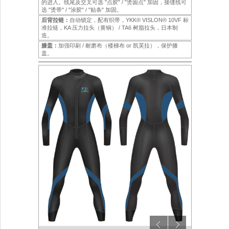
的进入。线尾及交叉可选 "点胶" / "烫圆点" 加固，接缝线可
选 "烫带" / "涂胶" / "贴条" 加固。
后背拉链：
自动锁定，配有织带，YKK® VISLON® 10VF 标
准拉链，KA 压力拉头（黄铜） / TA6 树脂拉头，日本制
造。
膝盖：
加强印刷 / 耐磨布（楼梯布 or 凯芙拉），保护膝
盖。