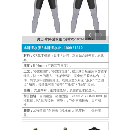
K/NY
男士-水肺-潜水服 / 潜水衣-1809-BK/GY
女士
水肺潜水服 / 水肺潜水衣 - 1809 / 1810
材料：
CR氯丁橡胶（日本 / 台湾）双面贴合超弹布 / 尼龙
布。
厚度：
5 / 6mm（可选其它厚度）。
工艺：
"GBS盲缝" / "GDBS盲缝"，胶水粘合后采用不穿透车
缝法，防止水的进入。"粘合胶缝"，完全使用胶水粘合，拉
伸，防水及牢固性能更佳。线尾及交叉可选 "点胶" / "烫圆
点" 加固，接缝线可选 "烫带" / "涂胶" / "贴条" 加固。
面圈：
光皮内衬，密封性能好，尽量防止水的进入。
前开拉链：
自动锁定，搭扣固定，YKK® VISLON® 10VF 标
准拉链，KA 压力拉头（黄铜） / TA6 树脂拉头，日本制
造。
膝盖：
加强印刷 / 耐磨布（楼梯布 or 凯芙拉），保护膝
盖。