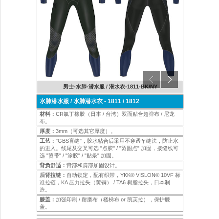
Y/WT
男士-水肺-潜水服 / 潜水衣-1811-BK/NY
女士-
水肺潜水服 / 水肺潜水衣 - 1811 / 1812
材料：
CR氯丁橡胶（日本 / 台湾）双面贴合超弹布 / 尼龙
布。
厚度：
3mm（可选其它厚度）。
工艺：
"GBS盲缝"，胶水粘合后采用不穿透车缝法，防止水
的进入。线尾及交叉可选 "点胶" / "烫圆点" 加固，接缝线可
选 "烫带" / "涂胶" / "贴条" 加固。
背负舒适：
背部和肩部加固设计。
后背拉链：
自动锁定，配有织带，YKK® VISLON® 10VF 标
准拉链，KA 压力拉头（黄铜） / TA6 树脂拉头，日本制
造。
膝盖：
加强印刷 / 耐磨布（楼梯布 or 凯芙拉），保护膝
盖。