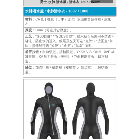
K/GY
男士-水肺-潜水服 / 潜水衣-1807-BK/NY
女士
水肺潜水服 / 水肺潜水衣 - 1807 / 1808
材料：
CR氯丁橡胶（日本 / 台湾）双面贴合超弹布 / 尼龙
布。
厚度：
5mm（可选其它厚度）。
工艺：
"GBS盲缝" / "GDBS盲缝"，胶水粘合后采用不穿透车
缝法，防止水的进入。线尾及交叉可选 "点胶" / "烫圆点" 加
固，接缝线可选 "烫带" / "涂胶" / "贴条" 加固。
前开拉链：
自动锁定，搭扣固定，YKK® VISLON® 10VF 标
准拉链，KA 压力拉头（黄铜） / TA6 树脂拉头，日本制
造。
膝盖：
加强印刷 / 耐磨布（楼梯布 or 凯芙拉），保护膝
盖。