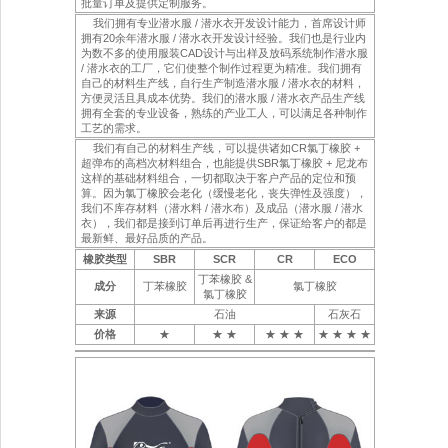
批量订单及提供定制服务。
我们拥有专业潜水服 / 潜水衣开发设计能力，首席设计师
拥有20余年潜水服 / 潜水衣开发设计经验。我们也是行业内
为数不多的使用服装CAD设计与出样及放码系统制作潜水服
/ 潜水衣的工厂，它们使整个制作过程更为精准。我们拥有
自己的材料生产线，自行生产制造潜水服 / 潜水衣的材料，
方便灵活且具成本优势。我们的潜水服 / 潜水衣产品生产线
拥有全套的专业设备，熟练的产业工人，可以满足各种制作
工艺的需求。
我们有自己的材料生产线，可以提供诸如CR氯丁橡胶 +
超弹布的高档次材料组合，也能提供SBR氯丁橡胶 + 尼龙布
这样的基础材料组合，一切都取决于客户产品的定位和预
算。因为氯丁橡胶会老化（缓慢老化，丧失弹性及强度），
我们不库存材料（潜水料 / 潜水布）及成品（潜水服 / 潜水
衣），我们都是接到订单后再进行生产，保证给客户的都是
最新鲜、最好品质的产品。
橡胶类型
SBR
SCR
CR
ECO
丁苯橡胶 &
成分
丁苯橡胶
氯丁橡胶
氯丁橡胶
来源
石油
石灰石
价格
★
★ ★
★ ★ ★
★ ★ ★ ★