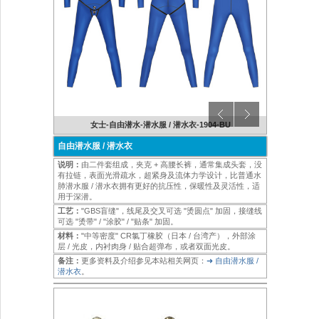
3-BK
女士-自由潜水-潜水服 / 潜水衣-1904-BU
男士
自由潜水服 / 潜水衣
说明：
由二件套组成，夹克 + 高腰长裤，通常集成头套，没
有拉链，表面光滑疏水，超紧身及流体力学设计，比普通水
肺潜水服 / 潜水衣拥有更好的抗压性，保暖性及灵活性，适
用于深潜。
工艺：
"GBS盲缝"，线尾及交叉可选 "烫圆点" 加固，接缝线
可选 "烫带" / "涂胶" / "贴条" 加固。
材料：
"中等密度" CR氯丁橡胶（日本 / 台湾产），外部涂
层 / 光皮，内衬肉身 / 贴合超弹布，或者双面光皮。
备注：
更多资料及介绍参见本站相关网页：
➜ 自由潜水服 /
潜水衣
。