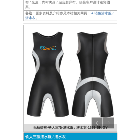
布 / 光皮，内衬肉身 / 贴合超弹布。接受客户设计迷彩图
案。
备注：
更多资料及介绍参见本站相关网页：
➜ 猎鱼潜水服 /
潜水衣
。
BK/BU
无袖短裤-铁人三项-潜水服 / 潜水衣-1885-BK/GY
女士-铁
铁人三项潜水服 / 潜水衣