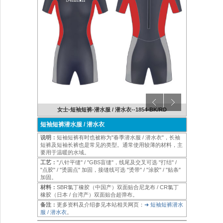
NY/BGY
女士-短袖短裤-潜水服 / 潜水衣--1854-BK/RD
男士-短
短袖短裤潜水服 / 潜水衣
说明：
短袖短裤有时也被称为"春季潜水服 / 潜水衣"，长袖
短裤及短袖长裤也是常见的类型。通常使用较薄的材料，主
要用于温暖的水域。
工艺：
"八针平缝" / "GBS盲缝"，线尾及交叉可选 "打结" /
"点胶" / "烫圆点" 加固，接缝线可选 "烫带" / "涂胶" / "贴条"
加固。
材料：
SBR氯丁橡胶（中国产）双面贴合尼龙布 / CR氯丁
橡胶（日本 / 台湾产）双面贴合超弹布。
备注：
更多资料及介绍参见本站相关网页：
➜ 短袖短裤潜水
服 / 潜水衣
。