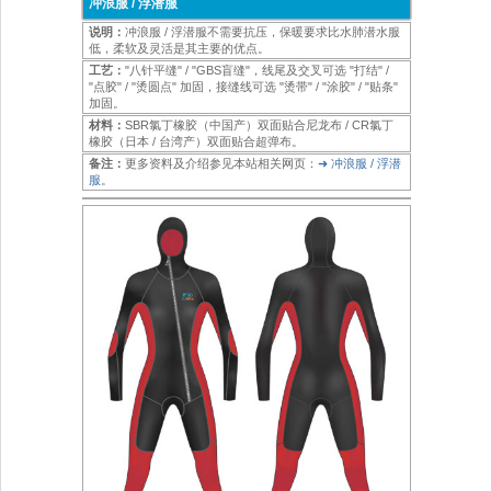
冲浪服 / 浮潜服
说明：
冲浪服 / 浮潜服不需要抗压，保暖要求比水肺潜水服
低，柔软及灵活是其主要的优点。
工艺：
"八针平缝" / "GBS盲缝"，线尾及交叉可选 "打结" /
"点胶" / "烫圆点" 加固，接缝线可选 "烫带" / "涂胶" / "贴条"
加固。
材料：
SBR氯丁橡胶（中国产）双面贴合尼龙布 / CR氯丁
橡胶（日本 / 台湾产）双面贴合超弹布。
备注：
更多资料及介绍参见本站相关网页：
➜ 冲浪服 / 浮潜
服
。