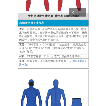
BK/NY
女士-水肺潜水-潜水服 / 潜水衣-1810-BK/RD
男士-水
水肺潜水服 / 潜水衣
说明：
水肺潜水服 / 潜水衣具备良好的强度及抗压性，减缓
水下的热量损失，保护潜水员免受紫外线和水下环境（珊瑚
等）的伤害，享受更长时间的潜水活动。背部和肩部可选加
固设计，背带潜水气瓶时更加舒适。
工艺：
"GBS盲缝" / "GDBS盲缝" / "粘合胶缝"，线尾及交叉
可选 "点胶" / "烫圆点" 加固，接缝线可选 "烫带" / "涂胶" /
"贴条" 加固。
材料：
CR氯丁橡胶（日本 / 台湾产）双面贴合超弹布。
备注：
更多资料及介绍参见本站相关网页：
➜ 水肺潜水服 /
潜水衣
。