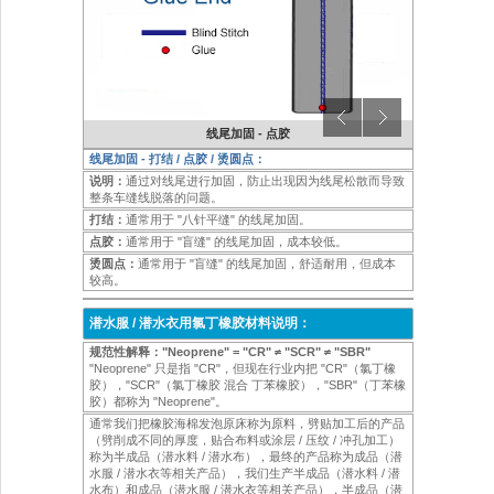
线尾加固 - 点胶
线尾加固 - 打结 / 点胶 / 烫圆点：
说明：
通过对线尾进行加固，防止出现因为线尾松散而导致
整条车缝线脱落的问题。
打结：
通常用于 "八针平缝" 的线尾加固。
点胶：
通常用于 "盲缝" 的线尾加固，成本较低。
烫圆点：
通常用于 "盲缝" 的线尾加固，舒适耐用，但成本
较高。
潜水服 / 潜水衣用氯丁橡胶材料说明：
规范性解释："Neoprene" = "CR" ≠ "SCR" ≠ "SBR"
"Neoprene" 只是指 "CR"，但现在行业内把 "CR"（氯丁橡
胶），"SCR"（氯丁橡胶 混合 丁苯橡胶），"SBR"（丁苯橡
胶）都称为 "Neoprene"。
通常我们把橡胶海棉发泡原床称为原料，劈贴加工后的产品
（劈削成不同的厚度，贴合布料或涂层 / 压纹 / 冲孔加工）
称为半成品（潜水料 / 潜水布），最终的产品称为成品（潜
水服 / 潜水衣等相关产品），我们生产半成品（潜水料 / 潜
水布）和成品（潜水服 / 潜水衣等相关产品），半成品（潜