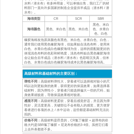
水料 / 潜水布）有多种用途，可以单独出售，我们工厂的材
料部门一直向许多国家的制造企业提供半成品（潜水料 / 潜
水布）。
海绵类型
CR
SCR
SBR
黑色、米白
海绵颜色
黑色、米白色
黑色、米白色
色、水青白
色、白色
橡胶海棉发泡原床颜色有黑色、米白色、水青白色、白色，
通常我们使用黑色橡胶海绵，但如果贴合浅色布料，使用米
白色、水青白色或白色橡胶海绵为佳，这样的搭配能更好的
体现浅色布料的色彩和鲜艳度，浅色布料贴合黑色橡胶海绵
会让贴合后半成品（潜水料 / 潜水布）色彩暗沉失真，但米
白色、水青白色或白色橡胶海绵成本比黑色橡胶海绵高。
高级材料和基础材料的主要区别：
弹性不同：
高级材料弹性大，穿着者可以选择相对较小的尺
码以达到更贴身的效果，获得更好的保温效果，如果选择基
础材料，因为弹性小，穿着者只能选择偏大一些的尺码，贴
身效果就较差，导致保温效果相对较差。
感觉不同：
高级材料更柔软，穿着后感觉舒适，并且因为弹
性好，灵活度更高，关键部位不会有勒人的感觉，更方便穿
着者进行各项的水上 / 水中运动，这些都是基础材料无法比
拟的。
价格不同：
高级材料是昂贵的，CR氯丁橡胶 + 超弹布的价
格大约是SBR氯丁橡胶 + 尼龙布价格的3-4倍。虽然它们看
上去外表都差不多。