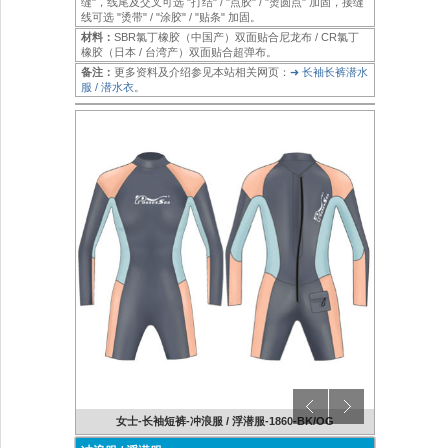
缝"，线尾及交叉可选 "打结" / "点胶" / "烫圆点" 加固，接缝
线可选 "烫带" / "涂胶" / "贴条" 加固。
材料：
SBR氯丁橡胶（中国产）双面贴合尼龙布 / CR氯丁
橡胶（日本 / 台湾产）双面贴合超弹布。
备注：
更多资料及介绍参见本站相关网页：
➜ 长袖长裤潜水
服 / 潜水衣
。
9-BK
女士-长袖短裤-冲浪服 / 浮潜服-1860-BK/OG
男士