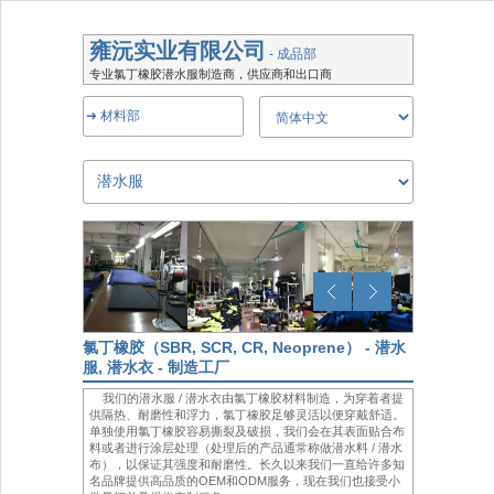
雍沅实业有限公司
- 成品部
专业氯丁橡胶潜水服制造商，供应商和出口商
➜ 材料部
氯丁橡胶（SBR, SCR, CR, Neoprene） - 潜水
服, 潜水衣 - 制造工厂
我们的潜水服 / 潜水衣由氯丁橡胶材料制造，为穿着者提
供隔热、耐磨性和浮力，氯丁橡胶足够灵活以便穿戴舒适。
单独使用氯丁橡胶容易撕裂及破损，我们会在其表面贴合布
料或者进行涂层处理（处理后的产品通常称做潜水料 / 潜水
布），以保证其强度和耐磨性。长久以来我们一直给许多知
名品牌提供高品质的OEM和ODM服务，现在我们也接受小