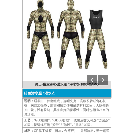
-CAMO
男士-猎鱼潜水-潜水服 / 潜水衣-1893-CAMO
男士-猎
猎鱼潜水服 / 潜水衣
说明：
通常由二件套组成，连帽夹克 + 高腰长裤或背心长
裤，胸部加强垫，肘部和膝盖使用耐磨材料加固，大腿侧边
刀口袋，没有拉链，具有良好的保暖性，同时也拥有相当的
灵活性。
工艺：
"GBS盲缝" / "GDBS盲缝"，线尾及交叉可选 "烫圆点"
加固，接缝线可选 "烫带" / "涂胶" / "贴条" 加固。
材料：
CR氯丁橡胶（日本 / 台湾产），外部涂层 / 贴合超弹