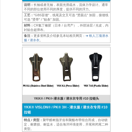
说明：
长袖或者无袖，表面光滑疏水，流体力学设计。通常
不同的部位使用不同的厚度，提供不同的浮力。
工艺：
"GBS盲缝"，线尾及交叉可选 "烫圆点" 加固，接缝线
可选 "烫带" / "贴条" 加固。
材料：
CR氯丁橡胶（日本 / 台湾产），外部涂层 / 光皮，内
衬贴合超弹布。
备注：
更多资料及介绍参见本站相关网页：
➜ 铁人三项潜水
服 / 潜水衣
。
YKK® / PK®-潜水服 / 潜水衣专用 #10 拉链头
YKK® VISLON® / PK® 3H - 潜水服 / 潜水衣专用 #10
拉链
特点 / 类型：
聚甲醛树脂牙齿和聚酯布带组合而成，自动锁
定，耐磨损、耐盐水，适合海洋环境使用，开尾和闭尾二种
类型。