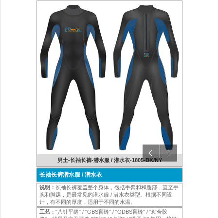
BK/BK
男士-长袖长裤-潜水服 / 潜水衣-1805-BK/NY
男士-长
长袖长裤潜水服 / 潜水衣
说明：
长袖长裤覆盖整个身体，包括手臂和和腿部，直至手
腕和脚踝，是最常见的潜水服 / 潜水衣类型。根据不同设
计，有不同的厚度，适用于不同的水温。
工艺：
"八针平缝" / "GBS盲缝" / "GDBS盲缝" / "粘合胶