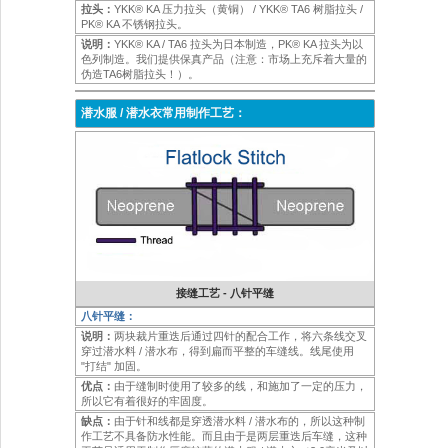
拉头：
YKK® KA 压力拉头（黄铜） / YKK® TA6 树脂拉头 /
PK® KA 不锈钢拉头。
说明：
YKK® KA / TA6 拉头为日本制造，PK® KA 拉头为以
色列制造。我们提供保真产品（注意：市场上充斥着大量的
伪造TA6树脂拉头！）。
潜水服 / 潜水衣常用制作工艺：
接缝工艺 - 八针平缝
八针平缝：
说明：
两块裁片重迭后通过四针的配合工作，将六条线交叉
穿过潜水料 / 潜水布，得到扁而平整的车缝线。线尾使用
"打结" 加固。
优点：
由于缝制时使用了较多的线，和施加了一定的压力，
所以它有着很好的牢固度。
缺点：
由于针和线都是穿透潜水料 / 潜水布的，所以这种制
作工艺不具备防水性能。而且由于是两层重迭后车缝，这种